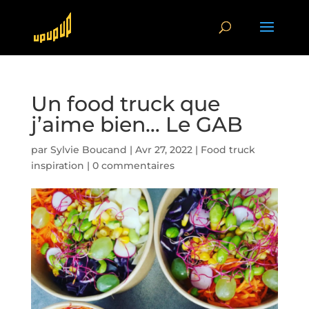
Un food truck que
j’aime bien… Le GAB
par
Sylvie Boucand
|
Avr 27, 2022
|
Food truck
inspiration
|
0 commentaires