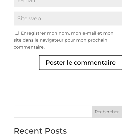
Enregistrer mon nom, mon e-mail et mon
site dans le navigateur pour mon prochain
commentaire.
A
l
t
e
r
n
Rechercher
a
t
Recent Posts
i