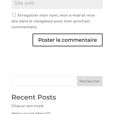
Enregistrer mon nom, mon e-mail et mon
site dans le navigateur pour mon prochain
commentaire.
A
l
t
e
r
n
Rechercher
a
t
Recent Posts
i
v
Chacun son truck
e
:
Metro or not Metro??