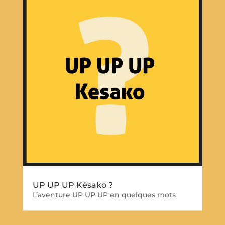
UP UP UP Késako ?
L’aventure UP UP UP en quelques mots